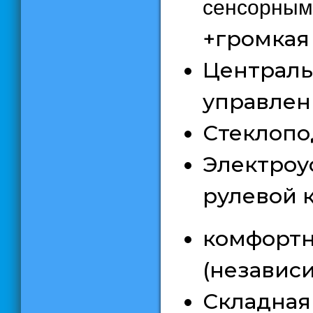
сенсорны
+громкая
Централ
управлен
Стеклопо
Электро
рулевой 
комфортн
(независ
Складная