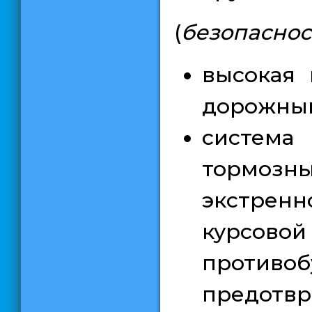
(
безопаснос
высокая 
дорожный
система
тормоз
экстрен
курсо
противо
предотвр