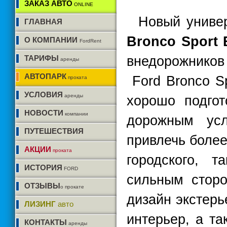
ЗАКАЗ АВТО
ONLINE
Новый универ
ГЛАВНАЯ
Bronco Sport
О КОМПАНИИ
FordRent
ТАРИФЫ
внедорожников 
аренды
АВТОПАРК
Ford Bronco Sp
проката
УСЛОВИЯ
аренды
хорошо подгот
НОВОСТИ
компании
дорожным усл
ПУТЕШЕСТВИЯ
привлечь более
АКЦИИ
проката
городского, т
ИСТОРИЯ
FORD
сильным сторо
ОТЗЫВЫ
о прокате
дизайн экстер
ЛИЗИНГ
авто
интерьер, а т
КОНТАКТЫ
аренды