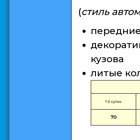
(
стиль авто
передние
декорати
кузова
литые ко
1-2 суток
70