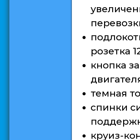
увеличен
перевозк
подлокот
розетка 1
кнопка за
двигател
темная т
спинки с
поддерж
круиз-ко