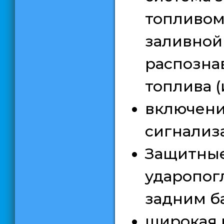
топливо
заливной
распозна
топлива (
включени
сигнализ
Защитные
ударопог
задним б
широкая к