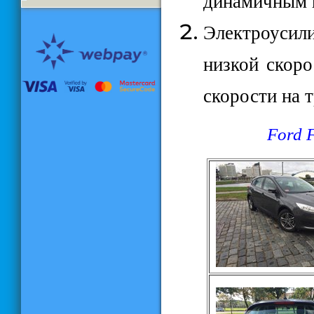
динамичным 
Электроусили
низкой скоро
скорости на т
Ford