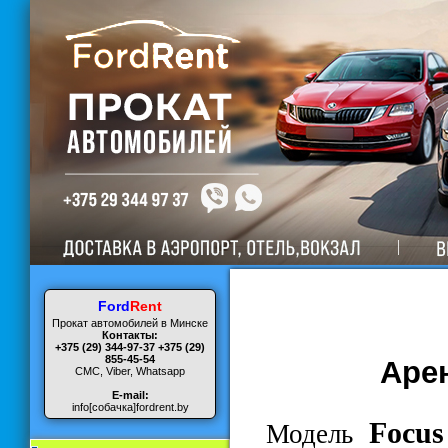
Ford
Rent
Прокат автомобилей в Минске
Контакты:
+375 (29) 344-97-37
+375 (29)
855-45-54
Арен
СМС, Viber, Whatsapp
E-mail:
info[собачка]fordrent.by
Focu
Модель