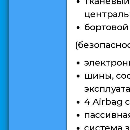
тканевый
централь
бортовой
(безопаснос
электрон
шины, со
эксплуат
4 Airbag 
пассивна
система 