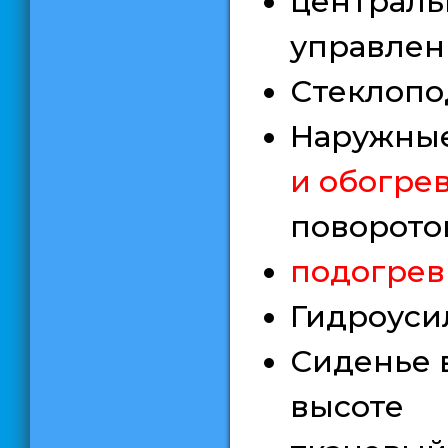
централь
управле
Стеклопо
Наружны
и обогре
поворото
подогрев
Гидроуси
Сиденье 
высоте